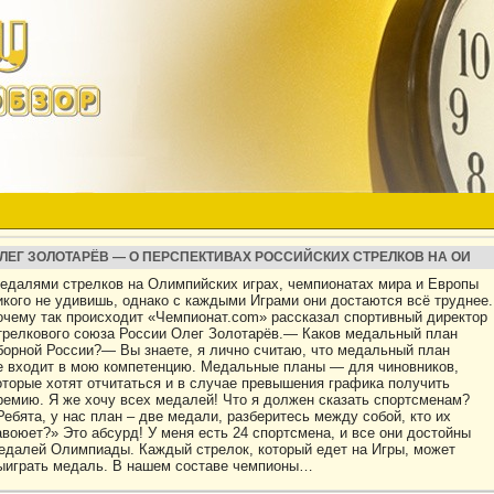
ЛЕГ ЗОЛОТАРЁВ — О ПЕРСПЕКТИВАХ РОССИЙСКИХ СТРЕЛКОВ НА ОИ
едалями стрелков на Олимпийских играх, чемпионатах мира и Европы
икого не удивишь, однако с каждыми Играми они достаются всё труднее.
очему так происходит «Чемпионат.com» рассказал спортивный директор
трелкового союза России Олег Золотарёв.— Каков медальный план
борной России?— Вы знаете, я лично считаю, что медальный план
е входит в мою компетенцию. Медальные планы — для чиновников,
оторые хотят отчитаться и в случае превышения графика получить
ремию. Я же хочу всех медалей! Что я должен сказать спортсменам?
Ребята, у нас план – две медали, разберитесь между собой, кто их
авоюет?» Это абсурд! У меня есть 24 спортсмена, и все они достойны
едалей Олимпиады. Каждый стрелок, который едет на Игры, может
ыиграть медаль. В нашем составе чемпионы…