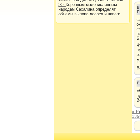
>>
Коренным малочисленным
В
народам Сахалина определят
П
объемы вылова лосося и наваги
с
о
с
п
Б
Ч
п
р
Р
В
Е
«
п
В
« P
135