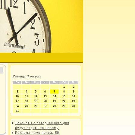
Пятница, 7 Августа
Пн
Вт
Ср
Чт
Пт
Сб
Вс
1
2
3
4
5
6
7
8
9
10
11
12
13
14
15
16
17
18
19
20
21
22
23
24
25
26
27
28
29
30
31
Таксисты с сегодняшнего дня
будут ездить по-новому
Реклама ниже пояса. Её