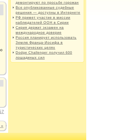
демонтируют по просьбе горожан
Все опубликованные судебные
решения — доступны в Интернете
РФ примет участие в миссии
наблюдателей ООН в Сирии
Сирия держит экзамен на
международное доверие
Россия планирует использовать
Землю Франца-Иосифа в
туристических целях
ую
Dodge Challenger получил 600
лошадиных сил
57
 »