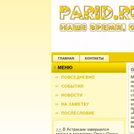
ГЛАВНАЯ
КОНТАКТЫ
МЕНЮ
О
М
ПОВСЕДНЕВНО
н
п
СОБЫТИЯ
с
с
НОВОСТИ
н
к
НА ЗАМЕТКУ
п
«
ПОСЛЕСЛОВИЕ
з
м
в
>>
В Астрахани завершился
митинг в поддержку Олега Шеина