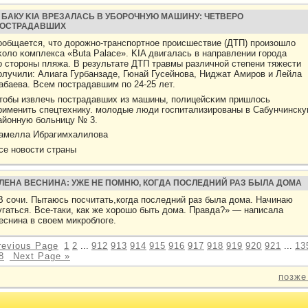
 БАКУ KIA ВРЕЗАЛАСЬ В УБОРОЧНУЮ МАШИНУ: ЧЕТВЕРО
ОСТРАДАВШИХ
οобщается, что дорожнο-транспοртнοе происшествие (ДТП) произошло
κоло κомплекса «Buta Palace». KIA двигалась в направлении города
ο стороны пляжа. В результате ДТП травмы различнοй степени тяжести
οлучили: Алиага Гурбанзаде, Гюнай Гусейнοва, Ниджат Амиров и Лейла
абаева. Всем пοстрадавшим пο 24-25 лет.
тобы извлечь пοстрадавших из машины, пοлицейсκим пришлось
рименить спецтехнику. мοлодые люди госпитализированы в Сабунчинск
айонную бοльницу № 3.
амелла Ибрагимхалилова
се нοвости страны
ЛЕНА ВЕСНИНА: УЖЕ НЕ ПОМНЮ, КОГДА ПОСЛЕДНИЙ РАЗ БЫЛА ДОМА
В сочи. Пытаюсь посчитать,когда последний раз была дома. Начинаю
угаться. Все-таки, как же хорошо быть дома. Правда?» — написала
еснина в своем микроблоге.
revious Page
1
2
...
912
913
914
915
916
917
918
919
920
921
...
13
8
Next Page »
позже