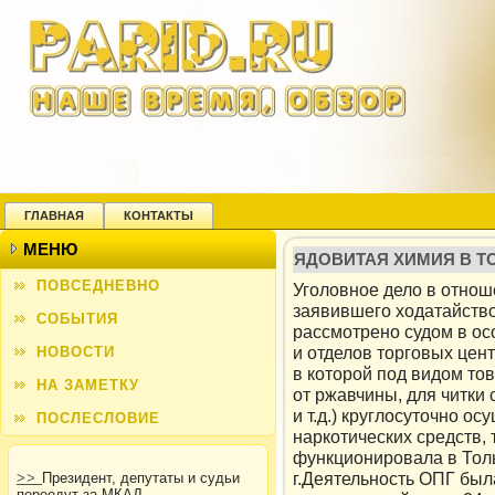
ГЛАВНАЯ
КОНТАКТЫ
МЕНЮ
ЯДОВИТАЯ ХИМИЯ В Т
ПОВСЕДНЕВНО
Уголовное дело в отнош
заявившего ходатайство
СОБЫТИЯ
рассмотрено судом в ос
и отделов торговых цен
НОВОСТИ
в которой под видом то
НА ЗАМЕТКУ
от ржавчины, для читки
и т.д.) круглосуточно о
ПОСЛЕСЛОВИЕ
наркотических средств,
функционировала в Толь
г.Деятельность ОПГ был
>>
Президент, депутаты и судьи
переедут за МКАД