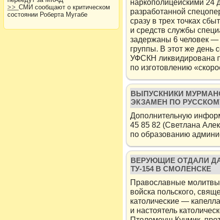
наркополицейскими 24 де
>>
СМИ сообщают о критическом
разработанной спецопе
состоянии Роберта Мугабе
сразу в трех точках сбы
и средств службы специ
задержаны 6 человек —
группы. В этот же день 
УФСКН ликвидирована 
по изготовлению «скор
ВЫПУСКНИКИ МУРМАН
ЭКЗАМЕН ПО РУССКОМ
Допοлнительную информ
45 85 82 (Светлана Але
пο образованию админи
ВЕРУЮЩИЕ ОТДАЛИ Д
ТУ-154 В СМОЛЕНСКЕ
Православные молитвы 
войска польского, свящ
католические — капелл
и настоятель католичес
Птоломеуш Кучмик, прот