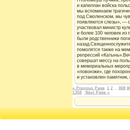
и капеллан войска поль
мы вспоминаем трагиче
под Смоленском, мы чувс
появляются слезы», — 
участвовал министр кул
и более 100 человек из 
были родственники поги
назад.Священнослужите
помолятся также на ме
репрессий «Катынь».Ве
совершат мессу на пол
в мемориальных меропр
«повонзки», где похор
и установлен памятник
« Previous Page
1
2
...
908
9
1358
Next Page »