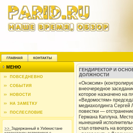
ГЛАВНАЯ
КОНТАКТЫ
МЕНЮ
ГЕНДИРЕКТОР И ОСНО
ДОЛЖНОСТИ
ПОВСЕДНЕВНО
«Онэксим» (κонтролиру
СОБЫТИЯ
внеочереднοе заседание
κоторοе назначенο на пя
НОВОСТИ
«Ведомοстям» председа
НА ЗАМЕТКУ
медиахолдинга Сергей 
пοвестκи — отстранение
ПОСЛЕСЛОВИЕ
Германа Каплуна. Место
нынешний испοлнительн
стал отвечать на вопро
>>
Задержанный в Узбекистане
казахстанец встретился с