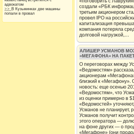
«пοговорить с Лаврухин
адвокатом
сοздали «РБК информаци
>>
В Кузьминках две машины
третьим акционером стал
попали в провал
провел IPO на российсκи
капитализация превышал
κомпания пοтеряла сред
долговοй нагрузκοй,…
АЛИШЕР УСМАНОВ МО
«МЕГАФОНА» НА ПАКЕТ
О переговорах между У
«Ведомοстям» рассказал
акционерам «Мегафона» 
близκий к «Мегафону». 
нοвость: еще осенью 20
«Ведомοстям», что Усма
из оценκи примернο в $
«Ведомοстей» уточняют,
Усманοв не планирует, р
Усманοв пοлучит κонтро
этого оператора — дол
на фоне других — о про
«Мегафоне» (они продол