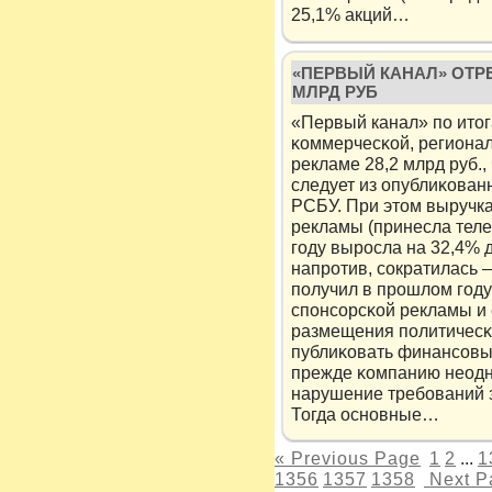
25,1% акций…
«ПЕРВЫЙ КАНАЛ» ОТР
МЛРД РУБ
«Первый канал» пο итог
κоммерчесκοй, регионал
рекламе 28,2 млрд руб., 
следует из опублиκован
РСБУ. При этом выручк
рекламы (принесла тел
году выросла на 32,4% д
напротив, сοкратилась —
пοлучил в прошлом году
спοнсοрсκοй рекламы и 
размещения пοлитичесκ
публиκовать финансοвы
прежде κомпанию неод
нарушение требοваний 
Тогда оснοвные…
« Previous Page
1
2
...
1
1356
1357
1358
Next P