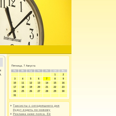
Пятница, 7 Августа
и
Пн
Вт
Ср
Чт
Пт
Сб
Вс
а.
1
2
3
4
5
6
7
8
9
10
11
12
13
14
15
16
17
18
19
20
21
22
23
24
25
26
27
28
29
30
31
Таксисты с сегодняшнего дня
будут ездить по-новому
Реклама ниже пояса. Её