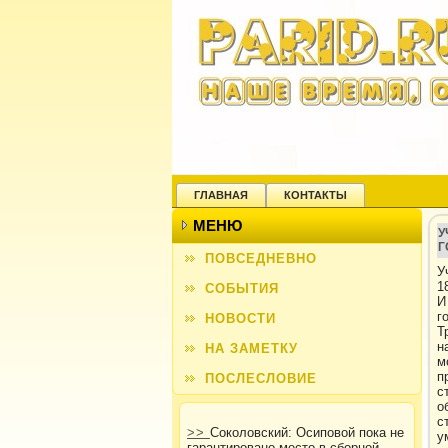
ГЛАВНАЯ
КОНТАКТЫ
МЕНЮ
У
Г
ПОВСЕДНЕВНО
У
1
СОБЫТИЯ
И
г
НОВОСТИ
Т
н
НА ЗАМЕТКУ
м
п
ПОСЛЕСЛОВИЕ
с
о
с
>>
Соколовский: Осиповой пока не
у
гарантировано место в сборной