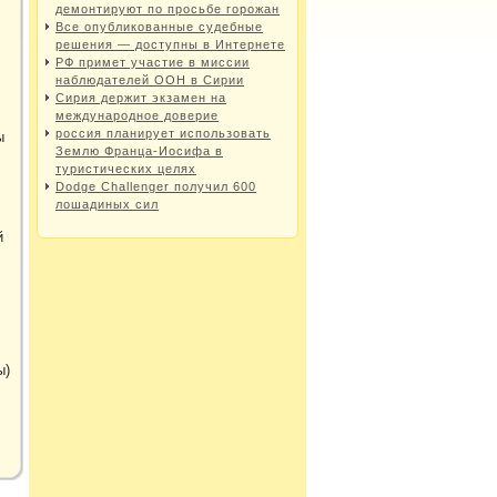
демонтируют по просьбе горожан
Все опубликованные судебные
решения — доступны в Интернете
РФ примет участие в миссии
наблюдателей ООН в Сирии
Сирия держит экзамен на
международное доверие
россия планирует использовать
ы
Землю Франца-Иосифа в
туристических целях
Dodge Challenger получил 600
лошадиных сил
й
ы)