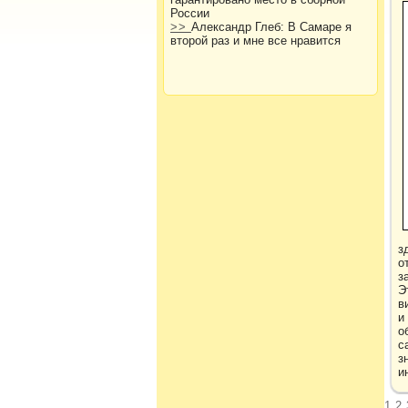
России
>>
Александр Глеб: В Самаре я
второй раз и мне все нравится
з
о
з
Э
в
и
о
с
з
и
1
2