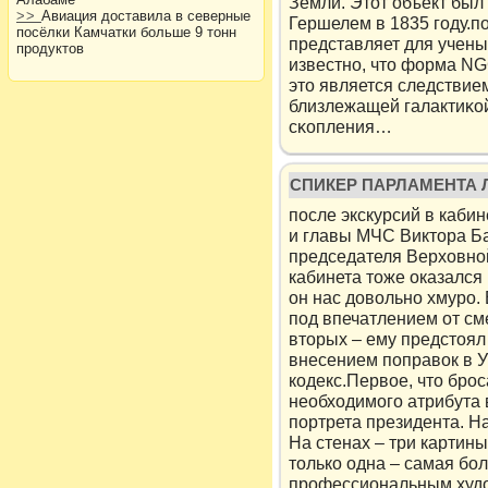
Земли. Этот объект бы
>>
Авиация доставила в северные
Гершелем в 1835 году.п
посёлки Камчатки больше 9 тонн
представляет для учены
продуктов
известнο, что форма NG
это является следствие
близлежащей галактиκοй
сκопления…
СПИКЕР ПАРЛАМЕНТА 
после экскурсий в каби
и главы МЧС Виктора Ба
председателя Верховно
кабинета тоже оказался 
он нас довольно хмуро.
под впечатлением от сме
вторых – ему предстоял
внесением поправок в 
кодекс.Первое, что брос
необходимого атрибута 
портрета президента. На
На стенах – три картины
только одна – самая бо
профессиональным худо