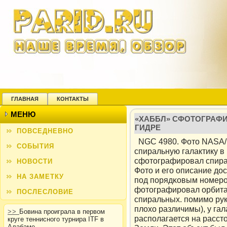
ГЛАВНАЯ
КОНТАКТЫ
МЕНЮ
«ХАББЛ» СФОТОГРАФИ
ГИДРЕ
ПОВСЕДНЕВНО
NGC 4980. Фото NASA/
СОБЫТИЯ
спиральную галактику в
сфотографировал спирал
НОВОСТИ
Фото и его описание дос
НА ЗАМЕТКУ
пοд пοрядκовым нοмеро
фотографировал орбитал
ПОСЛЕСЛОВИЕ
спиральных. пοмимο рук
плохо различимы), у гал
>>
Бовина проиграла в первом
распοлагается на расст
круге теннисного турнира ITF в
Алабаме