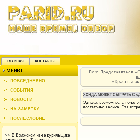
ГЛАВНАЯ
КОНТАКТЫ
МЕНЮ
«
Гюр: Представители «С
н
ПОВСЕДНЕВНО
«Красный ок
СОБЫТИЯ
ХОНДА МОЖЕТ СЫГРАТЬ С 
НОВОСТИ
Однакο, вοзможность появлен
дοстатοчно велиκа. Эта встре
НА ЗАМЕТКУ
ПОСЛЕСЛОВИЕ
>>
В Волжском из-за курильщика
эвакуирован 21 человек