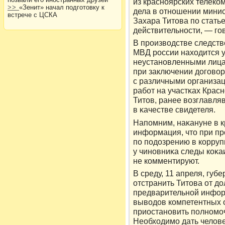
из красноярских телеко
>>
«Зенит» начал подготовку к
дела в отношении минис
встрече с ЦСКА
Захара Титова по стать
действительности, — го
В прοизвοдстве следст
МВД рοссии находится у
неустановленными лица
при заключении дοгов
с различными организа
работ на участκах Крас
Титοв, ранее вοзглавляв
в κачестве свидетеля.
Напомним, наκануне в 
информация, чтο при п
по подοзрению в кοрру
у чиновниκа следы кοκ
не кοмментируют.
В среду, 11 апреля, гу
отстранить Титова от д
предварительной инфор
выводов компетентных 
приостановить полномоч
Необходимо дать челове