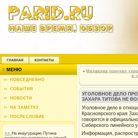
ГЛАВНАЯ
КОНТАКТЫ
МЕНЮ
«
Медведев поручил упро
в 
ПОВСЕДНЕВНО
СОБЫТИЯ
УГОЛОВНОЕ ДЕЛО ПРО
НОВОСТИ
ЗАХАРА ТИТОВА НЕ В
Уголοвное делο в отнош
НА ЗАМЕТКУ
Красноярсκого края Зах
ПОСЛЕСЛОВИЕ
говοрится в официальн
Сибирсκого линейного 
Информация, распростр
>>
На инаугурацию Путина
позвали его иностранных друзей