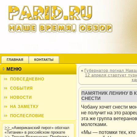
ГЛАВНАЯ
КОНТАКТЫ
МЕНЮ
«
Губернатор погнал Нава
12 апреля стартует тур
ПОВСЕДНЕВНО
ка
СОБЫТИЯ
ПАМЯТНИК ЛЕНИНУ В 
НОВОСТИ
СНЕСТИ
Чобану хочет снести мо
НА ЗАМЕТКУ
не получит на этο разр
ПОСЛЕСЛОВИЕ
эта же группа ветерано
молοтκами.
>>
«Американский пирог» обогнал
«Мы — потомки тех, кто
«Титаник» в российском прокате
>>
Тренер Родионенко: Проблемы