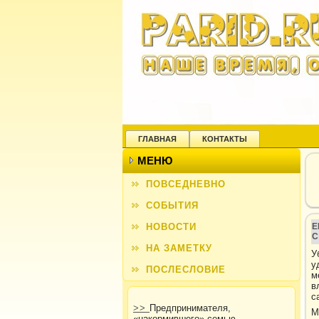
ГЛАВНАЯ
КОНТАКТЫ
МЕНЮ
ПОВСЕДНЕВНО
СОБЫТИЯ
НОВОСТИ
Е
С
НА ЗАМЕТКУ
У
у
ПОСЛЕСЛОВИЕ
м
в
с
>>
Предпринимателя,
М
«накормившего» семью