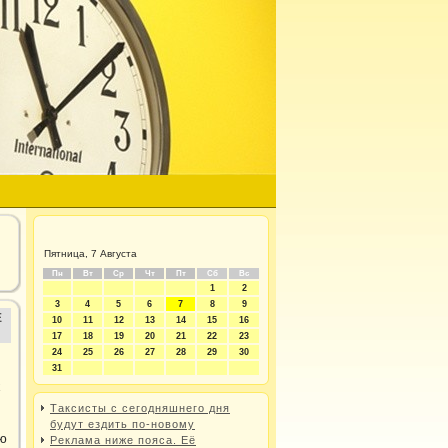
Пятница, 7 Августа
Пн
Вт
Ср
Чт
Пт
Сб
Вс
1
2
3
4
5
6
7
8
9
Е
10
11
12
13
14
15
16
17
18
19
20
21
22
23
24
25
26
27
28
29
30
31
х
Таксисты с сегодняшнего дня
будут ездить по-новому
ю
Реклама ниже пояса. Её