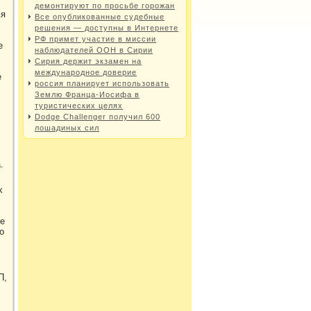
,
демонтируют по просьбе горожан
мя
Все опубликованные судебные
решения — доступны в Интернете
РФ примет участие в миссии
е
наблюдателей ООН в Сирии
Сирия держит экзамен на
международное доверие
е
россия планирует использовать
Землю Франца-Иосифа в
туристических целях
Dodge Challenger получил 600
лошадиных сил
.
х
ее
о
П,