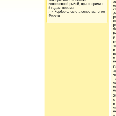
а
испорченной рыбой, приговорили к
п
5 годам тюрьмы
с
>>
Кербер сломила сопротивление
д
Форетц
р
б
р
б
р
В
к
«
и
н
в
в
П
«
ч
т
о
в
п
Ж
с
в
о
п