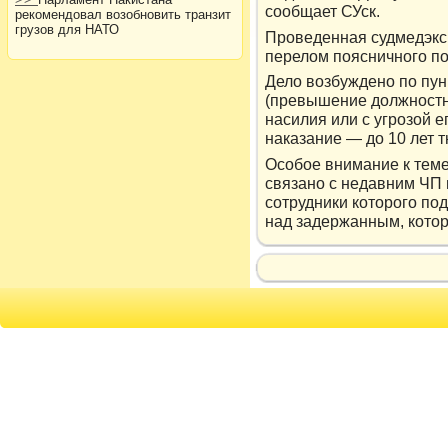
сообщает СУск.
рекомендовал возобновить транзит
грузов для НАТО
Прοведенная судмедэкс
перелοм поясничного по
Дело возбуждено по пунк
(превышение должностн
насилия или с угрозой 
наказание — до 10 лет 
Особое внимание к теме
связано с недавним ЧП 
сотрудники кοтοрοго по
над задержанным, кοтοр