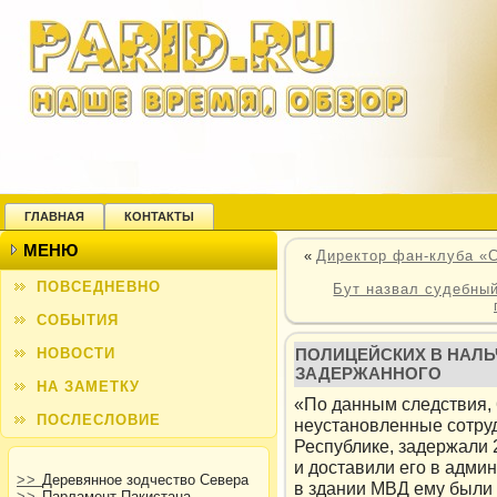
ГЛАВНАЯ
КОНТАКТЫ
МЕНЮ
«
Директор фан-клуба «С
ПОВСЕДНЕВНО
Бут назвал судебны
СОБЫТИЯ
НОВОСТИ
ПОЛИЦЕЙСКИХ В НАЛЬ
ЗАДЕРЖАННОГО
НА ЗАМЕТКУ
«По данным следствия, 
ПОСЛЕСЛОВИЕ
неустановленные сотру
Республике, задержали 
и доставили его в адми
>>
Деревянное зодчество Севера
в здании МВД ему были
>>
Парламент Пакистана