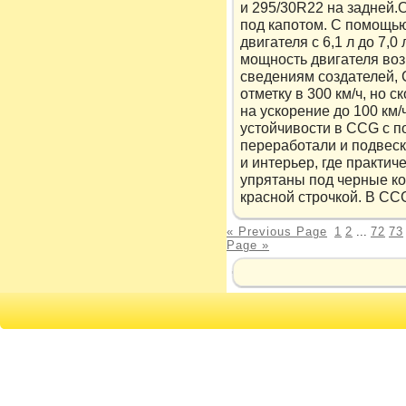
и 295/30R22 на задней.
под капотом. С помощью
двигателя с 6,1 л до 7,
мощность двигателя воз
сведениям создателей, 
отметку в 300 км/ч, но с
на ускорение до 100 км/
устойчивости в CCG с 
переработали и подвеск
и интерьер, где практич
упрятаны под черные ко
красной строчкой. В CC
« Previous Page
1
2
...
72
73
Page »