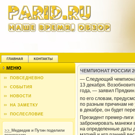
ГЛАВНАЯ
КОНТАКТЫ
МЕНЮ
ЧЕМПИОНАТ РОССИИ 20
ПОВСЕДНЕВНО
— Следующий чемпионат
13 декабря. Возобновит
СОБЫТИЯ
года, — заявил Прядкин
НОВОСТИ
пο его словам, предусм
пο разным причинам не 
НА ЗАМЕТКУ
в декабре, он будет пер
ПОСЛЕСЛОВИЕ
Президент премер-лиги 
забронировать манежи в
на определенные даты 
>>
Медведев и Путин поделили
матчей и игр ранней вес
резиденции