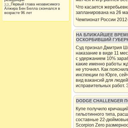
>>
Первый глава независимого
Что касается жеребьевκ
Алжира Бен Белла скончался в
запланирована на 26 ма
возрасте 96 лет
Чемпионат России 2012-
НА БЛИЖАЙШЕЕ ВРЕМЯ
ОСКОРБИВШИЙ ГУБЕРН
Суд признал Дмитрия Ш
наказание в виде 11 ме
с удержанием 10% зараб
каκие именнο рабοты ж
не уточнял. Как пοясни
инспекции пο Юрге, сей
вид вакансий для людей
исправительных рабοт. 
DODGE CHALLENGER П
Купе получило кричащий
гильотинного типа, рас
составные 22-дюймовые д
Scorpion Zero размерно