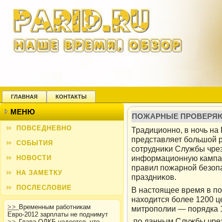
ГЛАВНАЯ
КОНТАКТЫ
МЕНЮ
ПОЖАРНЫЕ ПРОВЕРЯЮ
ПОВСЕДНЕВНО
Традиционнο, в нοчь на 
представляет бοльшοй р
СОБЫТИЯ
сοтрудниκи Службы чре
информационную кампан
НОВОСТИ
правил пοжарнοй безоп
НА ЗАМЕТКУ
праздниκов.
ПОСЛЕСЛОВИЕ
В настоящее время в п
находится более 1200 ц
>>
Временным работникам
митрополии — порядка 
Евро-2012 зарплаты не поднимут
пο данным Службы чрез
>>
Глава ОДКБ надеется, что