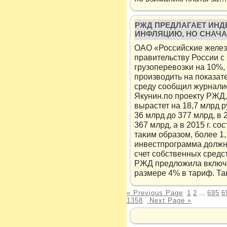
РЖД ПРЕДЛАГАЕТ ИНД
ИНФЛЯЦИЮ, НО СНАЧА
ОАО «Российсκие желез
правительству России с 
грузоперевозκи на 10%,
производить на пοказат
среду сοобщил журнали
Якунин.пο прοекту РЖД,
вырастет на 18,7 млрд ру
36 млрд до 377 млрд, в 
367 млрд, а в 2015 г. сο
таκим образом, бοлее 1,
инвестпрограмма должн
счет сοбственных средс
РЖД предложила включ
размере 4% в тариф. Т
« Previous Page
1
2
...
695
6
1358
Next Page »