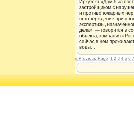
Иркутска.«Дом был пос
застройщиком с наруше
и противопожарных норм
подтверждение при про
экспертизы, назначенно
дела», — говорится в 
объекта, компания «Рос
сейчас в нем проживают
воды,…
« Previous Page
1
2
3
4
5
6