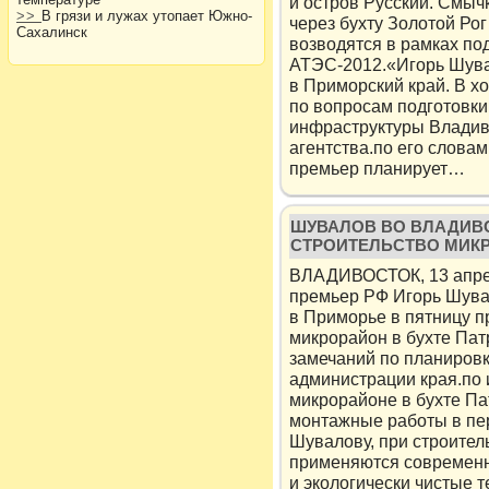
и остров Русский. Смыч
>>
В грязи и лужах утопает Южно-
через бухту Золотой Рог
Сахалинск
возводятся в рамках по
АТЭС-2012.«Игорь Шува
в Приморский край. В х
по вопросам подготовки
инфраструктуры Владив
агентства.по его словам
премьер планирует…
ШУВАЛОВ ВО ВЛАДИВ
СТРОИТЕЛЬСТВО МИКР
ВЛАДИВОСТОК, 13 апре
премьер РФ Игорь Шува
в Приморье в пятницу 
микрорайон в бухте Пат
замечаний по планировк
администрации края.по
микрорайоне в бухте Па
монтажные работы в пе
Шувалову, при строите
применяются современ
и экологически чистые т