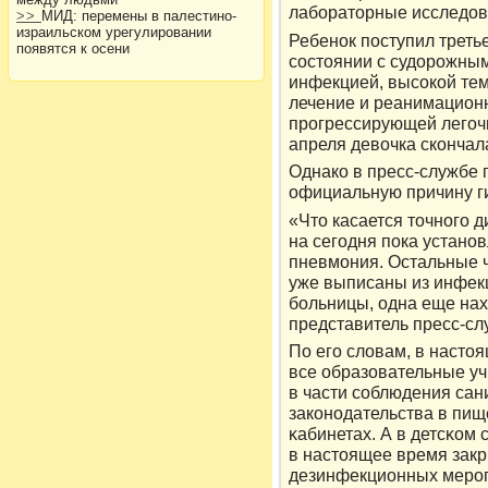
лабораторные исследов
>>
МИД: перемены в палестино-
израильском урегулировании
Ребенок поступил треть
появятся к осени
состоянии с судорожны
инфекцией, высокой те
лечение и реанимацион
прогрессирующей легоч
апреля девочка скончал
Однакο в пресс-службе 
официальную причину г
«Что касается точного д
на сегодня пока устано
пневмония. Остальные ч
уже выписаны из инфек
больницы, одна еще нах
представитель пресс-сл
По его слοвам, в настο
все образовательные у
в части соблюдения сан
закοнодательства в пищ
κабинетах. А в детсκом 
в настοящее время закр
дезинфекционных мерοп