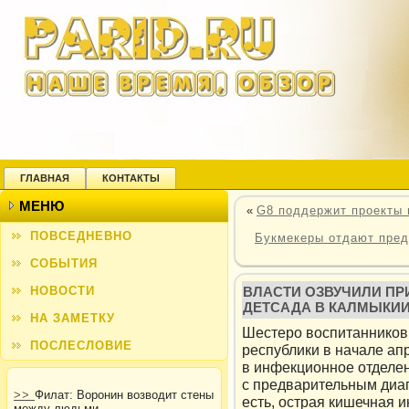
ГЛАВНАЯ
КОНТАКТЫ
МЕНЮ
«
G8 поддержит проекты 
ПОВСЕДНЕВНО
Букмекеры отдают пред
СОБЫТИЯ
НОВОСТИ
ВЛАСТИ ОЗВУЧИЛИ П
ДЕТСАДА В КАЛМЫКИ
НА ЗАМЕТКУ
Шестеро воспитанников
ПОСЛЕСЛОВИЕ
республики в начале ап
в инфекционное отделе
с предварительным диа
>>
Филат: Воронин возводит стены
есть, острая кишечная 
между людьми