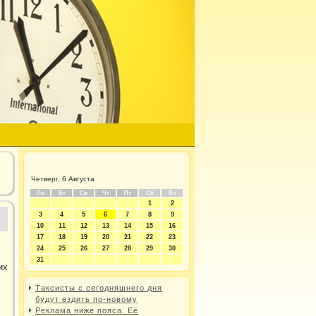
Четверг, 6 Августа
Пн
Вт
Ср
Чт
Пт
Сб
Вс
1
2
3
4
5
6
7
8
9
10
11
12
13
14
15
16
17
18
19
20
21
22
23
24
25
26
27
28
29
30
31
их
Таксисты с сегодняшнего дня
будут ездить по-новому
Реклама ниже пояса. Её