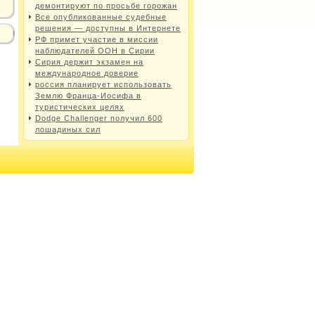
демонтируют по просьбе горожан
Все опубликованные судебные
решения — доступны в Интернете
РФ примет участие в миссии
наблюдателей ООН в Сирии
Сирия держит экзамен на
международное доверие
россия планирует использовать
Землю Франца-Иосифа в
туристических целях
Dodge Challenger получил 600
лошадиных сил