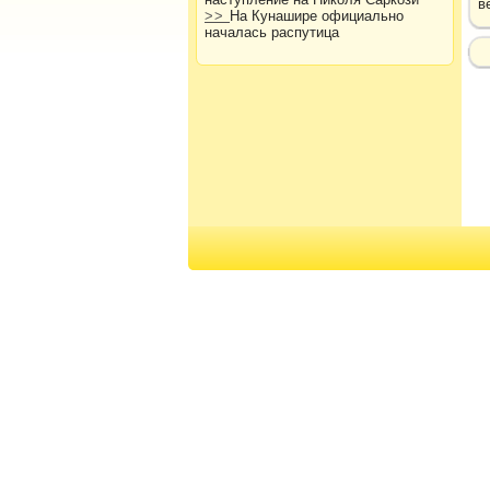
в
>>
На Кунашире официально
началась распутица