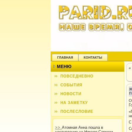
ГЛАВНАЯ
КОНТАКТЫ
МЕНЮ
«
ПОВСЕДНЕВНО
СОБЫТИЯ
Ж
П
НОВОСТИ
О
НА ЗАМЕТКУ
Г
«
ПОСЛЕСЛОВИЕ
н
С
>>
Атомная Анна пошла в
С
наступление на Николя Саркози