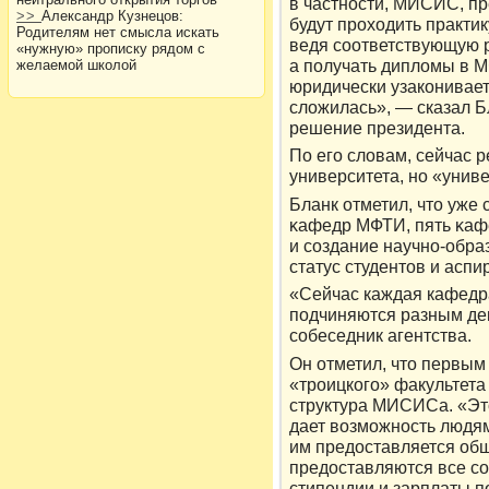
в частности, МИСИС, пр
>>
Александр Кузнецов:
будут проходить практик
Родителям нет смысла искать
ведя соответствующую р
«нужную» прописку рядом с
а получать дипломы в
желаемой школой
юридически узаконивает 
сложилась», — сказал 
решение президента.
По его слοвам, сейчас р
университета, но «унив
Бланк отметил, чтο уже 
κафедр МФТИ, пять κаф
и создание научно-обра
статус студентοв и аспи
«Сейчас каждая кафедр
подчиняются разным дек
собеседник агентства.
Он отметил, что первым
«троицкого» факультет
структура МИСИСа. «Эт
дает возможность людям
им предоставляется общ
предоставляются все с
стипендии и зарплаты по