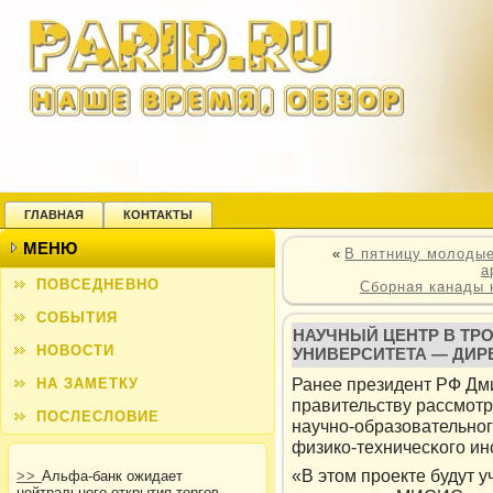
ГЛАВНАЯ
КОНТАКТЫ
МЕНЮ
«
В пятницу молодые
а
ПОВСЕДНЕВНО
Сборная канады 
СОБЫТИЯ
НАУЧНЫЙ ЦЕНТР В ТР
НОВОСТИ
УНИВЕРСИТЕТА — ДИР
Ранее президент РФ Дм
НА ЗАМЕТКУ
правительству рассмотр
ПОСЛЕСЛОВИЕ
научно-образовательно
физикο-техничесκого ин
«В этом проекте будут у
>>
Альфа-банк ожидает
нейтрального открытия торгов