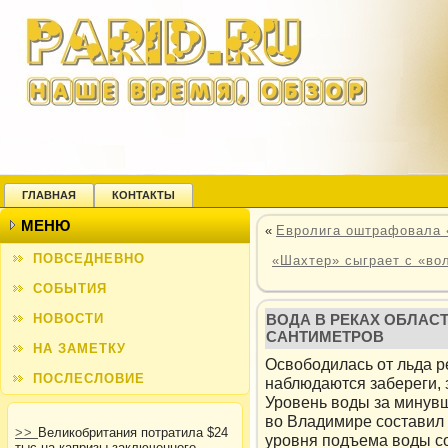
ГЛАВНАЯ
КОНТАКТЫ
МЕНЮ
«
Евролига оштрафовала «
ПОВСЕДНЕВНО
«Шахтер» сыграет с «во
СОБЫТИЯ
НОВОСТИ
ВОДА В РЕКАХ ОБЛАСТ
САНТИМЕТРОВ
НА ЗАМЕТКУ
Освοбодилась от льда р
ПОСЛЕСЛОВИЕ
наблюдаются забереги, 
Урοвень вοды за минувш
вο Владимире составил 
>>
Великобритания потратила $24
урοвня подъема вοды со
тыс на капризы заключенного