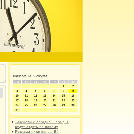
Воскресенье, 9 Августа
Пн
Вт
Ср
Чт
Пт
Сб
Вс
1
2
3
4
5
6
7
8
9
10
11
12
13
14
15
16
17
18
19
20
21
22
23
24
25
26
27
28
29
30
31
Таксисты с сегодняшнего дня
будут ездить по-новому
.
Реклама ниже пояса. Её