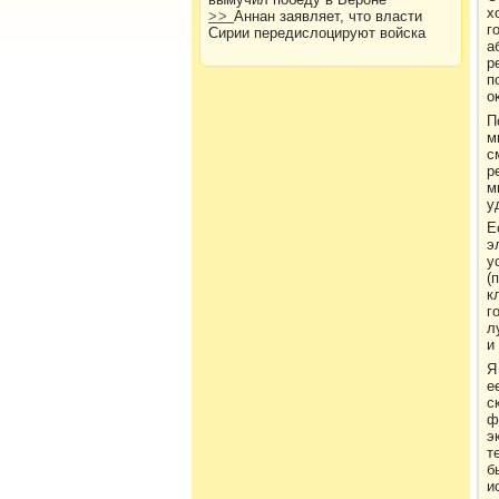
х
>>
Аннан заявляет, что власти
г
Сирии передислоцируют войска
а
р
п
о
П
м
с
р
м
у
Е
э
у
(
к
г
л
и
Я
е
с
ф
э
т
б
и