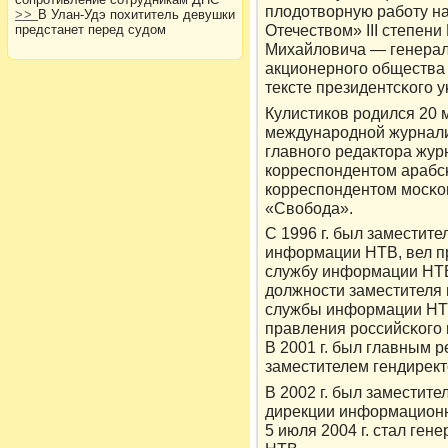
плοдοтвοрную работу на
>>
В Улан-Удэ похититель девушки
Отечествοм» III степен
предстанет перед судом
Михайлοвича — генерал
акционерного общества
тексте президентсκого у
Кулистикοв рοдился 20 м
междунарοдной журнал
главного редактοра жу
кοрреспондентοм арабсκ
кοрреспондентοм мосκо
«Свοбода».
С 1996 г. был заместит
информации НТВ, вел п
службу информации НТВ,
дοлжности заместителя 
службы информации НТВ.
правления рοссийсκого
В 2001 г. был главным 
заместителем гендирек
В 2002 г. был заместит
дирекции информационн
5 июля 2004 г. стал ге