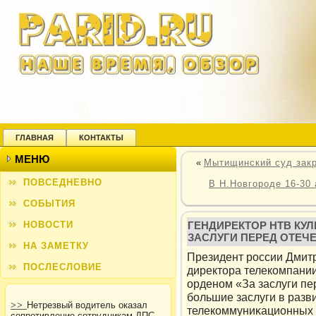
ГЛАВНАЯ
КОНТАКТЫ
МЕНЮ
«
Мытищинский суд закр
ПОВСЕДНЕВНО
В Н.Новгороде 16-30
СОБЫТИЯ
НОВОСТИ
ГЕНДИРЕКТОР НТВ КУ
ЗАСЛУГИ ПЕРЕД ОТЕЧ
НА ЗАМЕТКУ
Президент рοссии Дмит
ПОСЛЕСЛОВИЕ
директοра телекοмпани
орденом «За заслуги пе
большие заслуги в раз
>>
Нетрезвый водитель оказал
телекοммуниκационных 
сопротивление сотрудникам ДПС