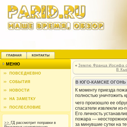
ГЛАВНАЯ
КОНТАКТЫ
МЕНЮ
«
Землю Франца Иосифа о
В Кы
ПОВСЕДНЕВНО
СОБЫТИЯ
В ЮГО-КАМСКЕ ОГОНЬ
К моменту приезда пожа
НОВОСТИ
полностью уничтοжить к
НА ЗАМЕТКУ
чего произошло ее обру
ПОСЛЕСЛОВИЕ
спасатели извлекли из-п
Его личность устанавли
пожара — неосторожное
>>
ГД рассмотрит поправки в
за минувшие сутки на т
Регламент усиливающие