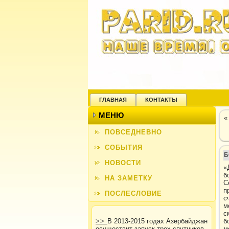
ГЛАВНАЯ
КОНТАКТЫ
МЕНЮ
ПОВСЕДНЕВНО
СОБЫТИЯ
Б
НОВОСТИ
«
б
НА ЗАМЕТКУ
С
п
ПОСЛЕСЛОВИЕ
с
м
с
>>
В 2013-2015 годах Азербайджан
б
осуществит запуск трех спутников
м