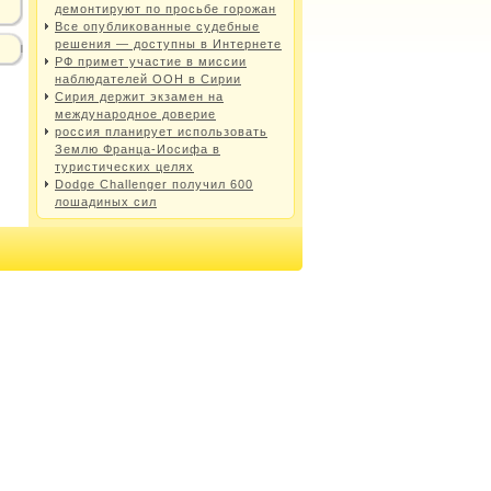
демонтируют по просьбе горожан
Все опубликованные судебные
решения — доступны в Интернете
РФ примет участие в миссии
наблюдателей ООН в Сирии
Сирия держит экзамен на
международное доверие
россия планирует использовать
Землю Франца-Иосифа в
туристических целях
Dodge Challenger получил 600
лошадиных сил