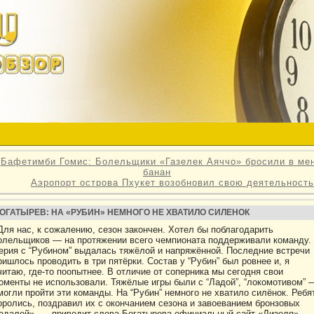
«
Бафетимби Гомис: Болельщики «Газелек Аяччо» бросили в ме
банан
Аэропорт острова Пхукет возобновил свою деятельность
ОГАТЫРЕВ: НА «РУБИН» НЕМНОГО НЕ ХВАТИЛО СИЛЕНОК
Для нас, к сожалению, сезон закончен. Хотел бы поблагодарить
олельщиков — на протяжении всего чемпионата поддерживали команду.
ерия с “Рубином” выдалась тяжёлой и напряжённой. Последние встречи
ришлось проводить в три пятёрки. Состав у “Рубин” был ровнее и, я
читаю, где-то поопытнее. В отличие от соперника мы сегодня свои
оменты не использовали. Тяжёлые игры были с “Ладой”, “локомотивом” 
могли пройти эти команды. На “Рубин” немного не хватило силёнок. Ребя
оролись, поздравил их с окончанием сезона и завоеванием бронзовых
едалей», — приводит слова Богатырева официальный сайт «Дизеля».