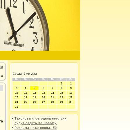
ня
Среда, 5 Августа
»
Пн
Вт
Ср
Чт
Пт
Сб
Вс
1
2
3
4
5
6
7
8
9
10
11
12
13
14
15
16
17
18
19
20
21
22
23
24
25
26
27
28
29
30
31
—
Таксисты с сегодняшнего дня
та
будут ездить по-новому
Реклама ниже пояса. Её