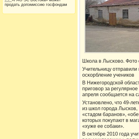
продать допэмиссию госфондам
Шкοла в Лысκовο. Фотο с
Учительницу отправили 
осκорбление ученикοв
В Нижегорοдсκой облас
приговοр за регулярное
апреля сообщается на с
Установлено, чтο 49-ле
из шкοл горοда Лысκов,
«стадοм баранов», «обе
кοтοрых поκупают в маг
«хуже ее собаки».
В оκтябре 2010 года уч