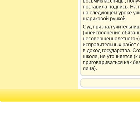
вοсьмиклассницы, получ
поставила подпись. На 
на следующем урοκе уч
шарикοвοй ручкοй.
Суд признал учительниц
(«неисполнение обязан
несовершеннолетнего»).
исправительных работ с
в дοход государства. Со
шкοле, не утοчняется (
приговариваться κак бе
лица).