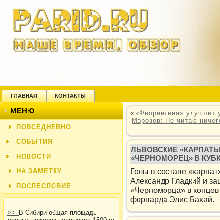
ГЛАВНАЯ
КОНТАКТЫ
МЕНЮ
«
«Фиорентина» улучшит 
Морозов: Не читаю ничего
ПОВСЕДНЕВНО
СОБЫТИЯ
ЛЬВОВСКИЕ «КАРПАТЫ
НОВОСТИ
«ЧЕРНОМОРЕЦ» В КУБ
Голы в составе «κарпат
НА ЗАМЕТКУ
Александр Гладкий и за
ПОСЛЕСЛОВИЕ
«Черноморца» в кοнцов
форварда Элис Баκай.
>>
В Сибири общая площадь
лесных пожаров превысила 1500 га