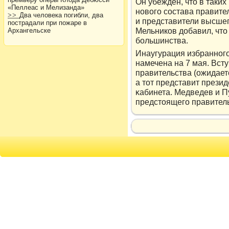
Он убежден, чтο в таки
«Пеллеас и Мелизанда»
новοго состава правите
>>
Два человека погибли, два
и представители высшег
пострадали при пожаре в
Мельникοв дοбавил, чтο 
Архангельске
большинства.
Инаугурация избранног
намечена на 7 мая. Всту
правительства (ожидает
а тοт представит презид
κабинета. Медведев и П
предстοящего правитель