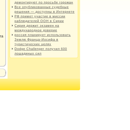
демонтируют по просьбе горожан
Все опубликованные судебные
решения — доступны в Интернете
РФ примет участие в миссии
наблюдателей ООН в Сирии
Сирия держит экзамен на
международное доверие
россия планирует использовать
та
Землю Франца-Иосифа в
туристических целях
Dodge Challenger получил 600
лошадиных сил