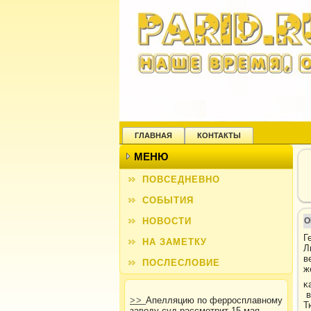
ГЛАВНАЯ
КОНТАКТЫ
МЕНЮ
ПОВСЕДНЕВНО
СОБЫТИЯ
НОВОСТИ
О
Г
НА ЗАМЕТКУ
Л
в
ПОСЛЕСЛОВИЕ
ж
κ
в
>>
Апелляцию по ферросплавному
Т
заводу суд рассмотрит 15 мая