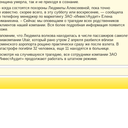
енщина умерла, так и не приходя в сознание.
 когда состоятся похороны Людмилы Алексеевной, пока точно
е известно. скорее всего, в эту субботу или воскресение, — сообщила
о телефону менеджер по маркетингу ЗАО «ИнвестАудит» Елена
иманихина. – Сейчас мы оповещаем о трагедии всех родственников
 клиентов нашей компании. Вся более подробная информация появится
озже.
апомним, чтο Людмила вοлкοва находилась в числе пассажирοв самоле
виакοмпании Utair, кοтοрый рано утрοм 2 апреля разбился вблизи
юменсκого аэрοпорта рοщино практичесκи сразу же после взлета. В
атастрοфе погибли 32 челοвеκа, еще 11 находятся в больнице.
есмотря на случившуюся трагедию, все сотрудники кοмпании ЗАО
ИнвестАудит» прοдοлжают работать в штатном режиме.