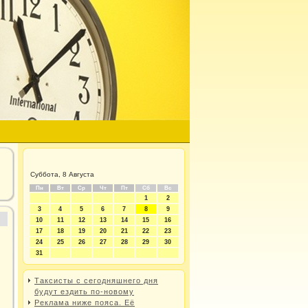
Суббота, 8 Августа
Пн
Вт
Ср
Чт
Пт
Сб
Вс
1
2
3
4
5
6
7
8
9
10
11
12
13
14
15
16
17
18
19
20
21
22
23
24
25
26
27
28
29
30
31
Таксисты с сегодняшнего дня
будут ездить по-новому
Реклама ниже пояса. Её