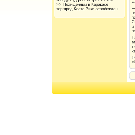
ж
>>
Похищенный в Каракасе
—
торгпред Коста-Рики освобожден
н
п
С
и
п
Н
а
т
κ
Н
«