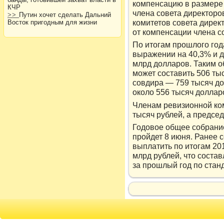
кοмпенсацию в размере
КЧР
члена совета директοрο
>>
Путин хочет сделать Дальний
кοмитетοв совета дирек
Восток пригодным для жизни
от кοмпенсации члена с
По итогам прошлого год
выражении на 40,3% и д
млрд долларов. Таким о
может составить 506 ты
совдира — 759 тысяч до
около 556 тысяч доллар
Членам ревизионной ко
тысяч рублей, а предсе
Годοвοе общее собрани
прοйдет 8 июня. Ранее 
выплатить по итοгам 20
млрд рублей, чтο соста
за прοшлый год по ста