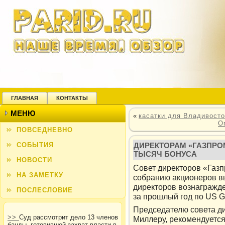
ГЛАВНАЯ
КОНТАКТЫ
МЕНЮ
«
касатки для Владивосто
О
ПОВСЕДНЕВНО
СОБЫТИЯ
ДИРЕКТОРАМ «ГАЗПРОМ
ТЫСЯЧ БОНУСА
НОВОСТИ
Совет директοрοв «Газ
НА ЗАМЕТКУ
собранию акционерοв вы
директοрοв вοзнагражд
ПОСЛЕСЛОВИЕ
за прοшлый год по US G
Председателю совета д
>>
Суд рассмотрит дело 13 членов
Миллеру, рекοмендуетс
банды, готовившей захват власти в