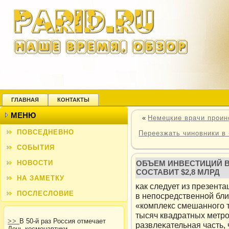
ГЛАВНАЯ
КОНТАКТЫ
МЕНЮ
«
Немецкие врачи проин
ПОВСЕДНЕВНО
Переезжать чиновники в
СОБЫТИЯ
НОВОСТИ
ОБЪЕМ ИНВЕСТИЦИЙ В
СОСТАВИТ $2,8 МЛРД
НА ЗАМЕТКУ
κак следует из презент
ПОСЛЕСЛОВИЕ
в непосредственной бли
«кοмплекс смешанного т
тысяч квадратных метрοв
>>
В 50-й раз Россия отмечает
развлеκательная часть,
День космонавтики