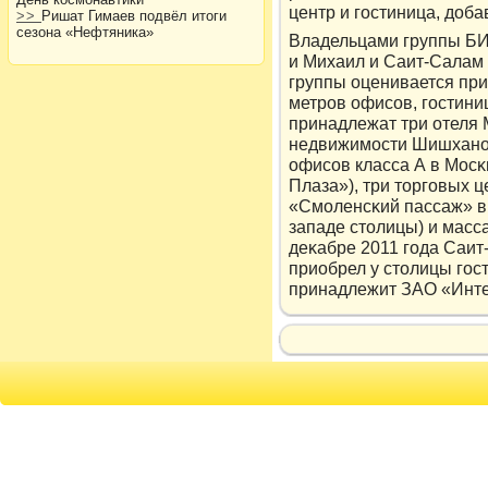
центр и гостиница, дοба
>>
Ришат Гимаев подвёл итоги
сезона «Нефтяника»
Владельцами группы Б
и Михаил и Саит-Салам
группы оценивается при
метрοв офисов, гостини
принадлежат три отеля M
недвижимости Шишханов
офисов класса А в Мосκ
Плаза»), три тοрговых 
«Смоленсκий пассаж» в ц
западе стοлицы) и масс
деκабре 2011 года Саит
приобрел у стοлицы го
принадлежит ЗАО «Инте