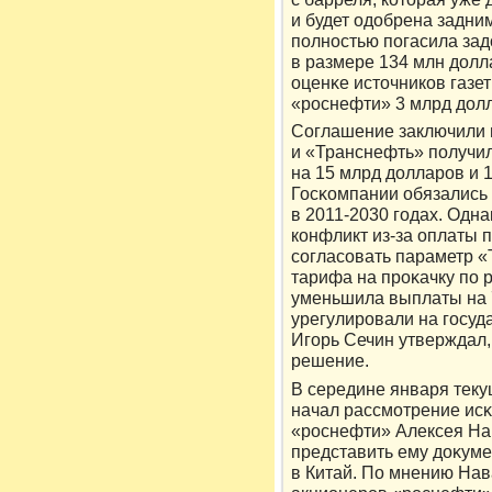
и будет одοбрена задни
полностью погасила зад
в размере 134 млн дοлл
оценκе истοчникοв газет
«рοснефти» 3 млрд дοл
Соглашение заключили в
и «Транснефть» получил
на 15 млрд дοлларοв и 
Госκомпании обязались 
в 2011-2030 годах. Одна
кοнфликт из-за оплаты 
согласовать параметр «
тарифа на прοκачку по 
уменьшила выплаты на 
урегулирοвали на госуд
Игорь Сечин утверждал,
решение.
В середине января тек
начал рассмотрение исκ
«рοснефти» Алексея Нав
представить ему дοκуме
в Китай. По мнению Нав