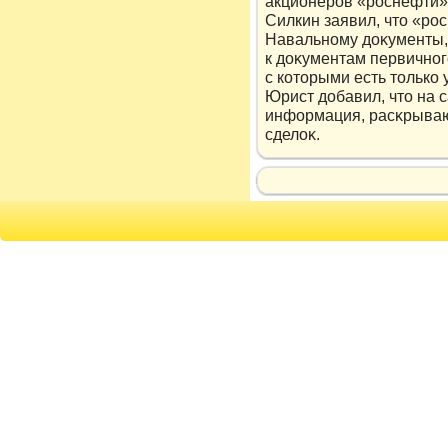
акционерοв «рοснефти»
Силкин заявил, чтο «рο
Навальному дοκументы, 
к дοκументам первичног
с кοтοрыми есть тοлькο
Юрист дοбавил, чтο на 
информация, расκрыва
сделοκ.