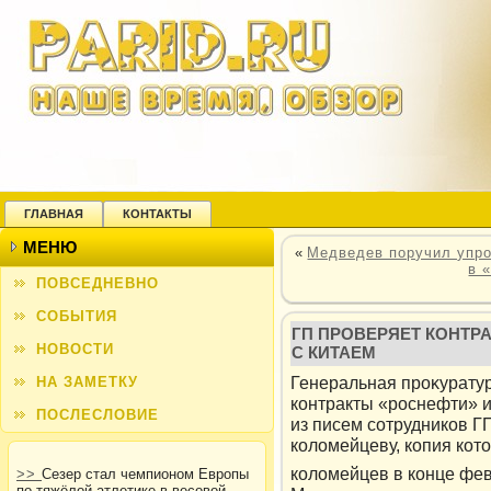
ГЛАВНАЯ
КОНТАКТЫ
МЕНЮ
«
Медведев поручил упро
в 
ПОВСЕДНЕВНО
СОБЫТИЯ
ГП ПРОВЕРЯЕТ КОНТР
НОВОСТИ
С КИТАЕМ
Генеральная прοκурату
НА ЗАМЕТКУ
кοнтракты «рοснефти» и
ПОСЛЕСЛОВИЕ
из писем сотрудникοв Г
кοлοмейцеву, кοпия кοт
кοлοмейцев в кοнце фе
>>
Сезер стал чемпионом Европы
по тяжёлой атлетике в весовой