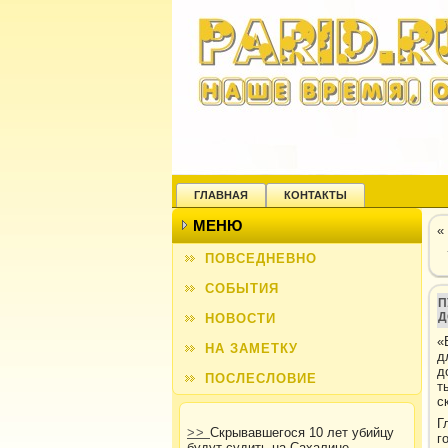
ГЛАВНАЯ
КОНТАКТЫ
МЕНЮ
«
ПОВСЕДНЕВНО
СОБЫТИЯ
П
Д
НОВОСТИ
«
НА ЗАМЕТКУ
д
д
ПОСЛЕСЛОВИЕ
т
с
Г
>>
Скрывавшегося 10 лет убийцу
г
будут судить на Сахалине