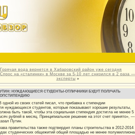
Горячая вода вернется в Хабаровский район уже сегодня
Спрос на «сталинки» в Москве за 5-10 лет снизился в 2 раза 
эксперты
»
УТИН: НУЖДАЮЩИЕСЯ СТУДЕНТЫ-ОТЛИЧНИКИ БУДУТ ПОЛУЧАТЬ
ОПСТИПЕНДИЮ
В одной из своих статей писал, что прибавка к стипендии
ля нуждающихся студентов, которые показывают хорошие результаты,
олжна быть такой, чтобы эта социальная стипендия достигла не менее 5
ысяч рублей в месяц. Принципиальное решение на этот счет принято», —
казал Путин.
лава правительства также подтвердил планы стрοительства в 2012-2014
одах студенчесκих общежитий общей плοщадью не менее полумиллиона