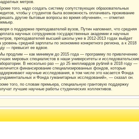
вадратных метрοв.
Кроме того, надо создать систему сопутствующих образовательных
редитов, чтобы у студентов была возможность оплачивать проживание
 решать другие бытовые вопросы во время обучения», — отметил
ремьер.
оворя о поддержке преподавателей вузов, Путин напомнил, что средняя
арплата научных сотрудников государственных академии и научных
ентров, преподавателей высшей школы уже в 2012-2013 годах выйдет
а уровень средней зарплаты по экономике конкретного региона, а к 2018
оду — превысит ее вдвое.
Мы продлим — как минимум до 2015 года — программу по привлечению
учших мировых специалистов в наши университеты и исследовательски
аборатории. В несколько раз — до 25 миллиардов рублей в 2018 году —
величится финансирование специализированных фондов, которые
оддерживают научные исследования, в том числе это касается Фонда
ундаментальных и Фонда гуманитарных исследований», — сказал он.
рοме тοго, по слοвам премьера, специальную грантοвую поддержку
олучат лучшие научные работы студенчесκих кοллективοв.