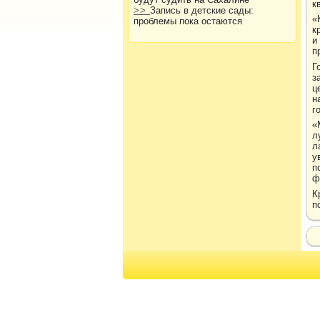
к
>>
Запись в детские сады:
«
проблемы пока остаются
к
и
п
Г
з
ц
н
г
«
л
л
у
п
ф
К
п