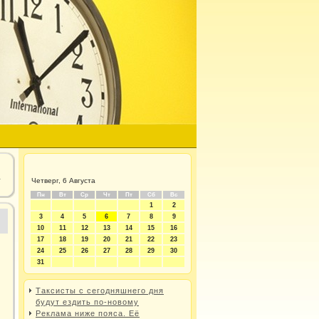
—
Четверг, 6 Августа
Пн
Вт
Ср
Чт
Пт
Сб
Вс
1
2
3
4
5
6
7
8
9
10
11
12
13
14
15
16
17
18
19
20
21
22
23
24
25
26
27
28
29
30
31
Таксисты с сегодняшнего дня
будут ездить по-новому
Реклама ниже пояса. Её