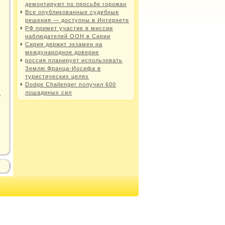
демонтируют по просьбе горожан
Все опубликованные судебные
решения — доступны в Интернете
РФ примет участие в миссии
наблюдателей ООН в Сирии
Сирия держит экзамен на
международное доверие
россия планирует использовать
Землю Франца-Иосифа в
туристических целях
Dodge Challenger получил 600
лошадиных сил
е