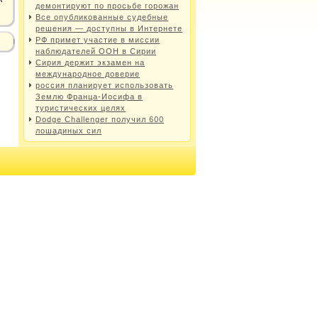
демонтируют по просьбе горожан
Все опубликованные судебные
решения — доступны в Интернете
РФ примет участие в миссии
наблюдателей ООН в Сирии
Сирия держит экзамен на
международное доверие
россия планирует использовать
Землю Франца-Иосифа в
туристических целях
Dodge Challenger получил 600
лошадиных сил