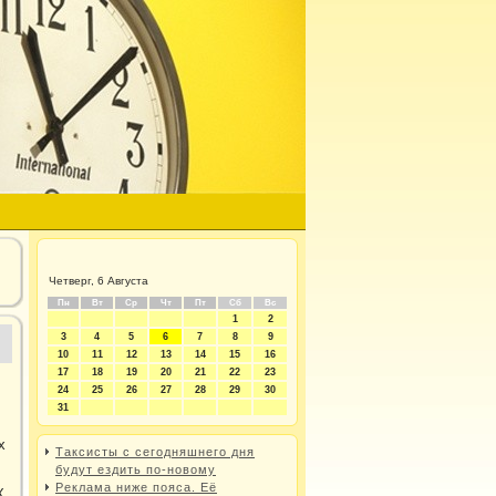
Четверг, 6 Августа
Пн
Вт
Ср
Чт
Пт
Сб
Вс
1
2
3
4
5
6
7
8
9
10
11
12
13
14
15
16
17
18
19
20
21
22
23
24
25
26
27
28
29
30
31
х
Таксисты с сегодняшнего дня
будут ездить по-новому
Реклама ниже пояса. Её
К