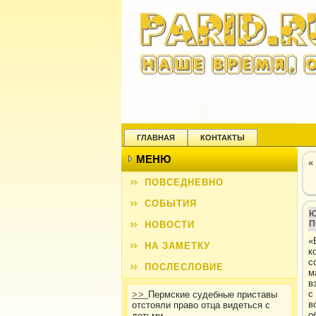
ГЛАВНАЯ
КОНТАКТЫ
МЕНЮ
«
ПОВСЕДНЕВНО
СОБЫТИЯ
Ю
П
НОВОСТИ
«
НА ЗАМЕТКУ
к
с
ПОСЛЕСЛОВИЕ
м
в
с
>>
Пермские судебные приставы
в
отстояли право отца видеться с
о
детьми