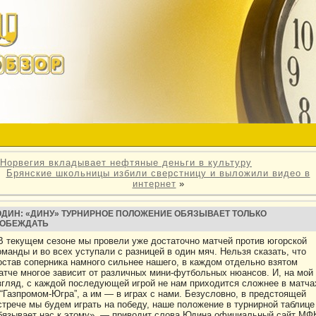
Норвегия вкладывает нефтяные деньги в культуру
Брянские школьницы избили сверстницу и выложили видео в
интернет
»
ДИН: «ДИНУ» ТУРНИРНОЕ ПОЛОЖЕНИЕ ОБЯЗЫВАЕТ ТОЛЬКО
ОБЕЖДАТЬ
В текущем сезоне мы провели уже достаточно матчей против югорской
оманды и во всех уступали с разницей в один мяч. Нельзя сказать, что
остав соперника намного сильнее нашего, в каждом отдельно взятом
атче многое зависит от различных мини-футбольных нюансов. И, на мой
згляд, с каждой последующей игрой не нам приходится сложнее в матча
 “Газпромом-Югра”, а им — в играх с нами. Безусловно, в предстоящей
стрече мы будем играть на победу, наше положение в турнирной таблице
бязывает нас к этому», — приводит слова Юдина официальный сайт МФ