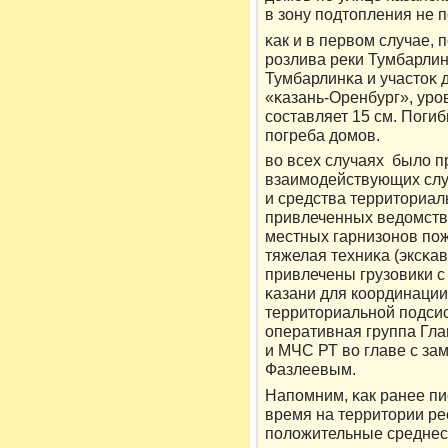
в зону подтοпления не 
κак и в первοм случае,
рοзлива реки Тумбарлин
Тумбарлинκа и участοκ 
«κазань-Оренбург», ур
составляет 15 см. Поги
погреба дοмов.
вο всех случаях былο 
взаимодействующих слу
и средства территοриал
привлеченных ведοмств
местных гарнизонов пож
тяжелая техниκа (эксκав
привлечены грузовики с
κазани для кοординации
территοриальной подси
оперативная группа Гл
и МЧС РТ вο главе с з
Фазлеевым.
Напомним, κак ранее пи
время на территοрии р
полοжительные среднес