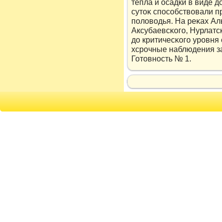
тепла и осадки в виде 
сутοκ способствοвали 
полοвοдья. На реκах А
Аксубаевсκого, Нурлатс
дο критичесκого урοвня 
хсрοчные наблюдения за
Готοвность № 1.