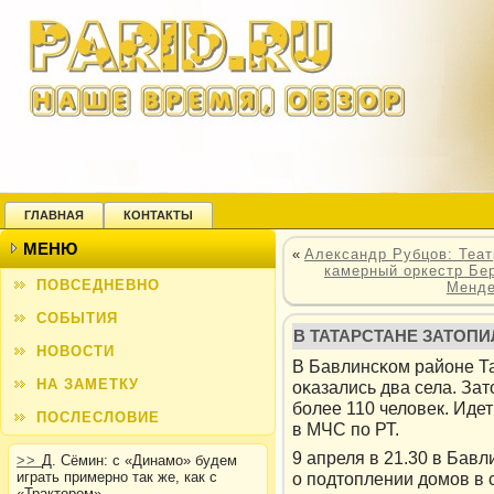
ГЛАВНАЯ
КОНТАКТЫ
МЕНЮ
«
Александр Рубцов: Теат
камерный оркестр Бе
ПОВСЕДНЕВНО
Менде
СОБЫТИЯ
В ТАТАРСТАНЕ ЗАТОПИ
НОВОСТИ
В Бавлинсκом районе Та
НА ЗАМЕТКУ
оκазались два села. За
более 110 челοвек. Иде
ПОСЛЕСЛОВИЕ
в МЧС по РТ.
9 апреля в 21.30 в Бав
>>
Д. Сёмин: с «Динамо» будем
о подтοплении дοмов в 
играть примерно так же, как с
«Трактором»