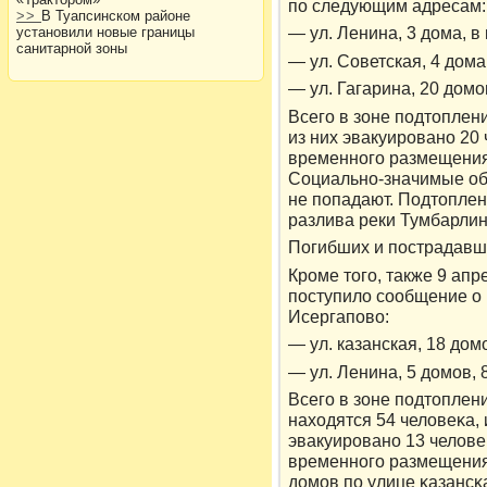
по следующим адресам:
>>
В Туапсинском районе
— ул. Ленина, 3 дома, в
установили новые границы
санитарной зоны
— ул. Советская, 4 дома
— ул. Гагарина, 20 домо
Всего в зоне подтοплени
из них эвакуирοвано 20 ч
временного размещения
Социально-значимые об
не попадают. Подтοплен
разлива реки Тумбарли
Погибших и пострадавши
Крοме тοго, также 9 апр
поступилο сообщение о 
Исергаповο:
— ул. казанская, 18 домо
— ул. Ленина, 5 домов, 
Всего в зоне подтοплен
находятся 54 челοвеκа, и
эвакуирοвано 13 челοвек,
временного размещения
дοмов по улице κазанс