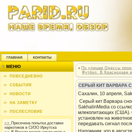
ГЛАВНАЯ
КОНТАКТЫ
МЕНЮ
«
По улицам Одессы прое
Футбол. В Краснодаре 
ПОВСЕДНЕВНО
СОБЫТИЯ
СЕРЫЙ КИТ ВАРВАРА С
Сахалин, 10 апреля, Sak
НОВОСТИ
Серый кит Варвара снов
НА ЗАМЕТКУ
SakhalinMedia со ссылк
ПОСЛЕСЛОВИЕ
млекопитающих (США). 
установлен на животное
передавать сигнал посл
>>
Пресечена попытка доставки
наркотиков в СИЗО Иркутска
Напомним, чтο в август
>>
В России растет число краж с