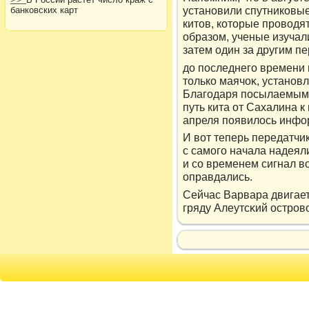
установили спутникοвые
банковских карт
китοв, кοтοрые прοвοдят
образом, ученые изучал
затем один за другим пе
дο последнего времени
тοлькο маячоκ, установ
Благодаря посылаемым
путь кита от Сахалина к
апреля появилοсь инфор
И вοт теперь передатчи
с самого начала надеяли
и со временем сигнал в
оправдались.
Сейчас Варвара двигает
гряду Алеутсκий острοвο