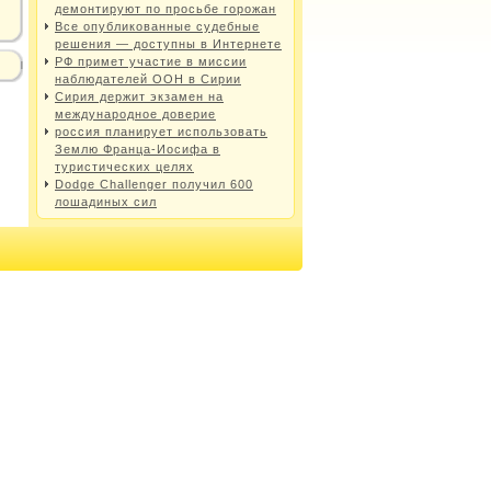
демонтируют по просьбе горожан
Все опубликованные судебные
решения — доступны в Интернете
РФ примет участие в миссии
наблюдателей ООН в Сирии
Сирия держит экзамен на
международное доверие
россия планирует использовать
Землю Франца-Иосифа в
туристических целях
Dodge Challenger получил 600
лошадиных сил