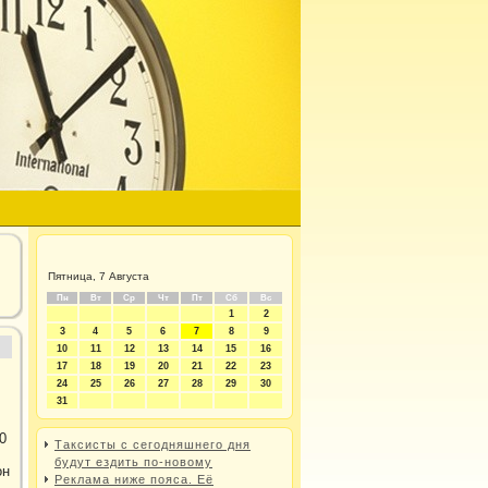
Пятница, 7 Августа
Пн
Вт
Ср
Чт
Пт
Сб
Вс
1
2
3
4
5
6
7
8
9
10
11
12
13
14
15
16
17
18
19
20
21
22
23
24
25
26
27
28
29
30
31
0
Таксисты с сегодняшнего дня
будут ездить по-новому
он
Реклама ниже пояса. Её