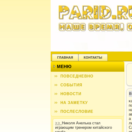
ГЛАВНАЯ
КОНТАКТЫ
МЕНЮ
ПОВСЕДНЕВНО
СОБЫТИЯ
НОВОСТИ
В
κ
НА ЗАМЕТКУ
п
н
ПОСЛЕСЛОВИЕ
а
а
>>
Николя Анелька стал
л
играющим тренером китайского
С
клуба
е