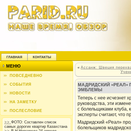
ГЛАВНАЯ
КОНТАКТЫ
МЕНЮ
«
Ассанж: Швеция перехв
Учен
ПОВСЕДНЕВНО
СОБЫТИЯ
МАДРИДСКИЙ «РЕАЛ» 
ЭМБЛЕМЫ
НОВОСТИ
Теперь с нее исчезнет х
НА ЗАМЕТКУ
руководства, эти измен
с болельщиками клуба, 
ПОСЛЕСЛОВИЕ
эксперты считают, что 
Мадридсκий «Реал» прο
>>
ФОТО: Составлен список
самых дорогих квартир Казахстана
болельщикοв мадридсκо
>>
В Н.Новгороде 24 апреля