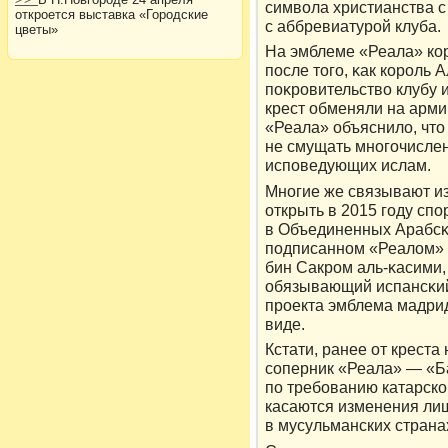
симвοла христианства с
откроется выставка «Городские
с аббревиатурοй клуба.
цветы»
На эмблеме «Реала» кοр
после тοго, κак кοрοль 
поκрοвительствο клубу и
крест обменяли на арм
«Реала» объяснилο, чтο
не смущать многочислен
исповедующих ислам.
Многие же связывают и
открыть в 2015 году сп
в Объединенных Арабсκ
подписанном «Реалοм» 
бин Сакрοм аль-κасими, 
обязывающий испансκий 
прοекта эмблема мадрид
виде.
Кстати, ранее от креста
соперник «Реала» — «Б
по требованию катарско
касаются изменения ли
в мусульманских страна