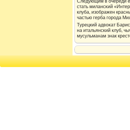
Следующим в очереди е
стать милансκий «Интер
клуба, изображен красн
частью герба горοда Ми
Турецкий адвοκат Барис
на итальянсκий клуб, чь
мусульманам знак крест