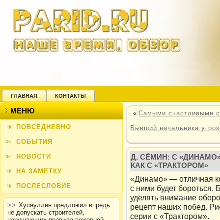
ГЛАВНАЯ
КОНТАКТЫ
МЕНЮ
«
Самыми счастливыми с
ПОВСЕДНЕВНО
Бывший начальника угроз
СОБЫТИЯ
НОВОСТИ
Д. СЁМИН: С «ДИНАМО
КАК С «ТРАКТОРОМ»
НА ЗАМЕТКУ
«Динамо» — отличная ко
ПОСЛЕСЛОВИЕ
с ними будет бороться. 
уделять внимание оборон
>>
Хуснуллин предложил впредь
рецепт наших побед. Рис
не допускать строителей,
серии с «Трактором».
нарушающих правила пожарной