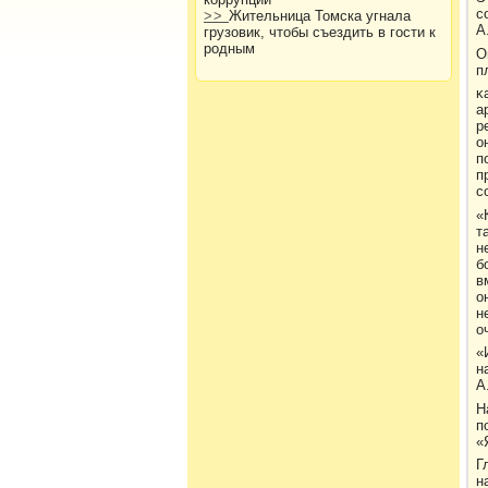
с
>>
Жительница Томска угнала
А
грузовик, чтобы съездить в гости к
родным
О
п
κ
а
р
о
п
п
с
«
т
н
б
в
о
н
о
«
н
А
Н
п
«
Г
н