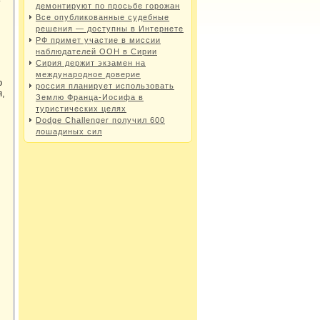
демонтируют по просьбе горожан
Все опубликованные судебные
решения — доступны в Интернете
РФ примет участие в миссии
наблюдателей ООН в Сирии
Сирия держит экзамен на
международное доверие
ο
россия планирует использовать
я,
Землю Франца-Иосифа в
туристических целях
Dodge Challenger получил 600
лошадиных сил