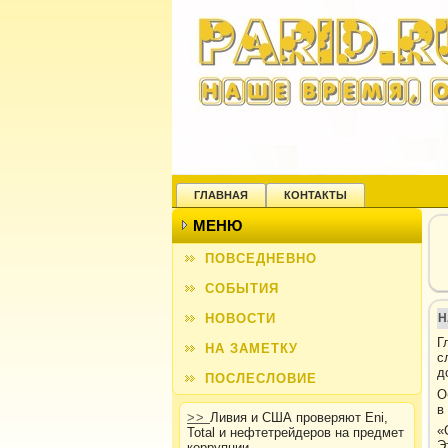
ГЛАВНАЯ
КОНТАКТЫ
МЕНЮ
ПОВСЕДНЕВНО
СОБЫТИЯ
НОВОСТИ
Н
Г
НА ЗАМЕТКУ
с
д
ПОСЛЕСЛОВИЕ
О
в
>>
Ливия и США проверяют Eni,
«
Total и нефтетрейдеров на предмет
Э
коррупции