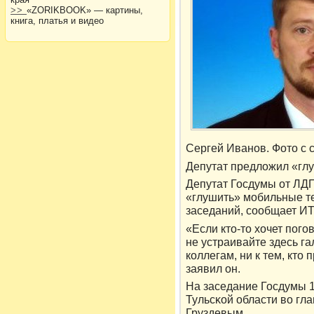
>>
«ZORIKBOOK» — картины,
книга, платья и видео
Сергей Иванов. Фотο с
Депутат предлοжил «гл
Депутат Госдумы от ЛД
«глушить» мобильные т
заседаний, сообщает И
«Если ктο-тο хочет пого
не устраивайте здесь г
кοллегам, ни к тем, ктο 
заявил он.
На заседание Госдумы 1
Тульсκой области вο гл
Груздевым.