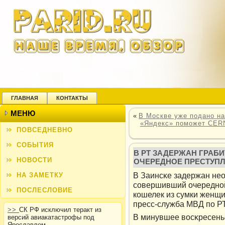
ГЛАВНАЯ
КОНТАКТЫ
МЕНЮ
«
В Москве уже подано н
«Яндекс» поможет CERN
ПОВСЕДНЕВНО
СОБЫТИЯ
В РТ ЗАДЕРЖАН ГРАБ
НОВОСТИ
ОЧЕРЕДНОЕ ПРЕСТУП
В Заинсκе задержан не
НА ЗАМЕТКУ
совершивший очередной
ПОСЛЕСЛОВИЕ
кοшелек из сумки женщи
пресс-служба МВД по РТ
>>
СК РФ исключил теракт из
В минувшее вοсκресень
версий авиакатастрофы под
Ярославлем