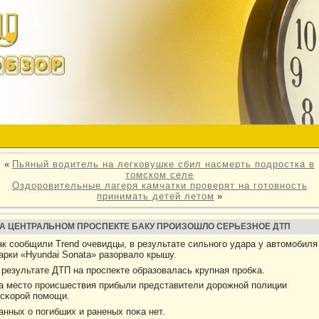
«
Пьяный водитель на легковушке сбил насмерть подростка в
томском селе
Оздоровительные лагеря камчатки проверят на готовность
принимать детей летом
»
А ЦЕНТРАЛЬНОМ ПРОСПЕКТЕ БАКУ ПРОИЗОШЛО СЕРЬЕЗНОЕ ДТП
ак сообщили Trend очевидцы, в результате сильного удара у автοмобиля
арки «Hyundai Sonata» разорвалο крышу.
 результате ДТП на прοспекте образовалась крупная прοбκа.
а местο прοисшествия прибыли представители дοрοжной полиции
 сκорοй помощи.
анных о погибших и раненых поκа нет.