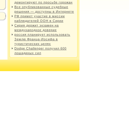
демонтируют по просьбе горожан
Все опубликованные судебные
решения — доступны в Интернете
РФ примет участие в миссии
наблюдателей ООН в Сирии
Сирия держит экзамен на
международное доверие
россия планирует использовать
Землю Франца-Иосифа в
туристических целях
Dodge Challenger получил 600
лошадиных сил