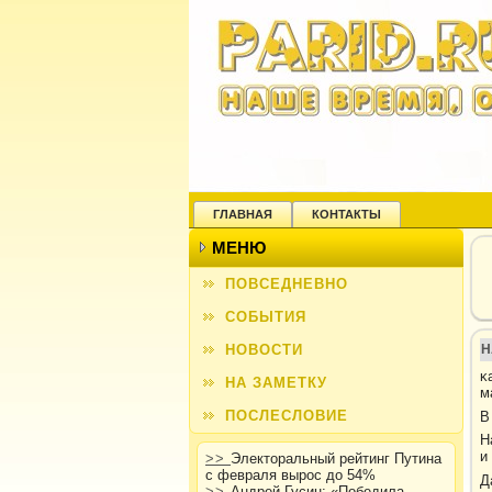
ГЛАВНАЯ
КОНТАКТЫ
МЕНЮ
ПОВСЕДНЕВНО
СОБЫТИЯ
НОВОСТИ
Н
κ
НА ЗАМЕТКУ
м
ПОСЛЕСЛОВИЕ
В
Н
и
>>
Электоральный рейтинг Путина
с февраля вырос до 54%
Д
>>
Андрей Гусин: «Победила