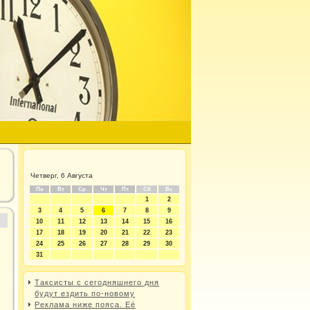
Четверг, 6 Августа
Пн
Вт
Ср
Чт
Пт
Сб
Вс
1
2
3
4
5
6
7
8
9
10
11
12
13
14
15
16
17
18
19
20
21
22
23
24
25
26
27
28
29
30
31
Таксисты с сегодняшнего дня
будут ездить по-новому
Реклама ниже пояса. Её